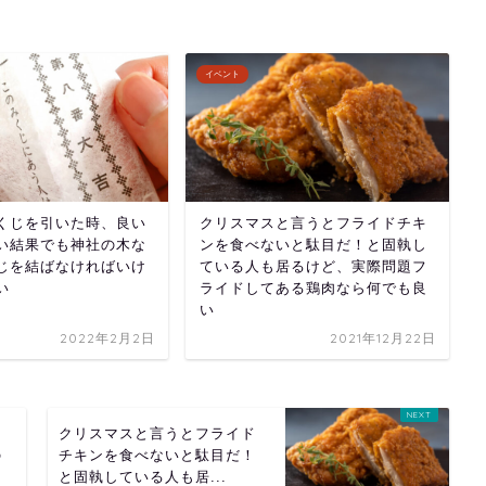
イベント
くじを引いた時、良い
クリスマスと言うとフライドチキ
い結果でも神社の木な
ンを食べないと駄目だ！と固執し
じを結ばなければいけ
ている人も居るけど、実際問題フ
い
ライドしてある鶏肉なら何でも良
い
2022年2月2日
2021年12月22日
る
クリスマスと言うとフライド
の
チキンを食べないと駄目だ！
と固執している人も居...