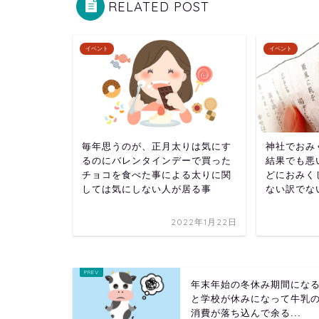
RELATED POST
イベント
イベント
毎年思うのが、正月太りは気にす
神社でおみ
るのにバレンタインデーで買った
結果でも悪
チョコを食べた事による太りに関
どにおみく
しては気にしない人が居る事
ない訳でな
2022年1月22日
年末年始の冬休み期間にな
と学校が休みになって牛乳
消費が落ち込んで余る...